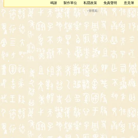
鳴謝
製作單位
私隱政策
免責聲明
意見簿
（
管理員
）