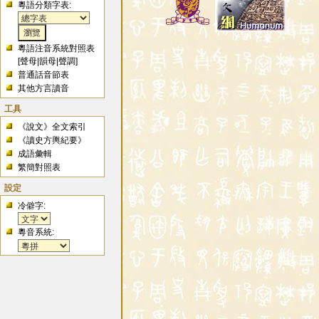
粵語分類字表:
粵語注音系統對照表
[
聲母
|
韻母
|
聲調
]
普通話音節表
其他方言讀音
工具
《說文》全文索引
《讀史方輿紀要》
成語彙輯
繁簡對照表
設定
冷僻字:
粵音系統: