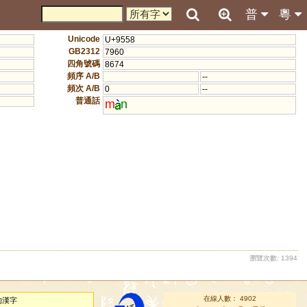
普
粵
Unicode
U+9558
GB2312
7960
四角號碼
8674
頻序 A/B
--
頻次 A/B
0
--
普通話
m
n
瀏覽次數: 1394
在線人數： 4902
的漢字