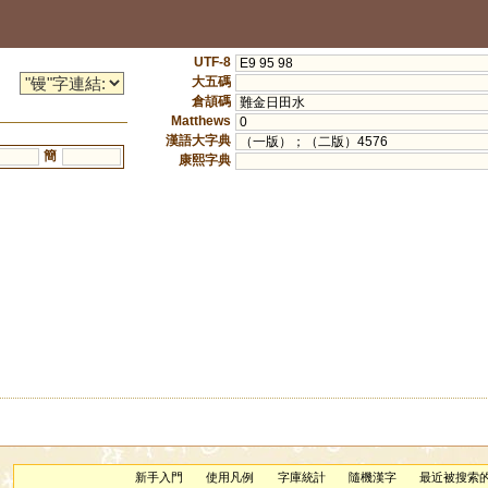
UTF-8
E9 95 98
大五碼
倉頡碼
難金日田水
Matthews
0
漢語大字典
（一版）；（二版）4576
簡
康熙字典
新手入門
使用凡例
字庫統計
隨機漢字
最近被搜索