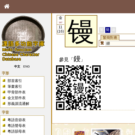
金
镘
167
11
繁
簡
港
(16)
繁簡對應
繁
鏝
鏝
參見「
」
中文
ENG
字形
部首索引
筆畫索引
甲骨部件表
金文部件表
形義源流通解
字音
粵語音節表
粵語聲母表
粵語韻母表