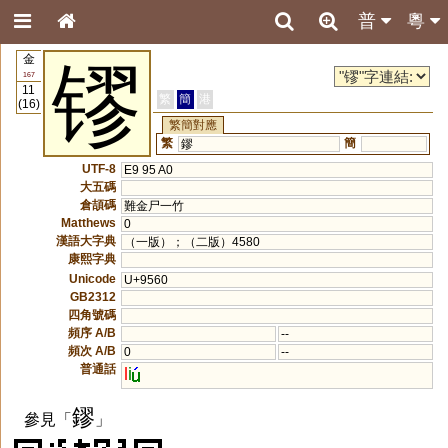
普
粵
金
镠
167
11
繁
簡
港
(16)
繁簡對應
繁
簡
鏐
UTF-8
E9 95 A0
大五碼
倉頡碼
難金尸一竹
Matthews
0
漢語大字典
（一版）；（二版）4580
康熙字典
Unicode
U+9560
GB2312
四角號碼
頻序 A/B
--
頻次 A/B
0
--
普通話
l
i
鏐
參見「
」