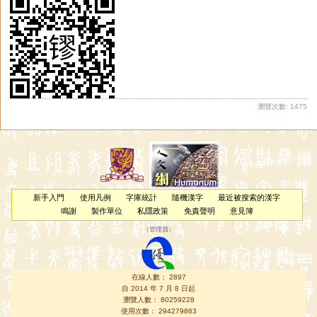
瀏覽次數: 1475
新手入門
使用凡例
字庫統計
隨機漢字
最近被搜索的漢字
鳴謝
製作單位
私隱政策
免責聲明
意見簿
（
管理員
）
在線人數： 2897
自 2014 年 7 月 8 日起
瀏覽人數： 80259228
使用次數： 294279863