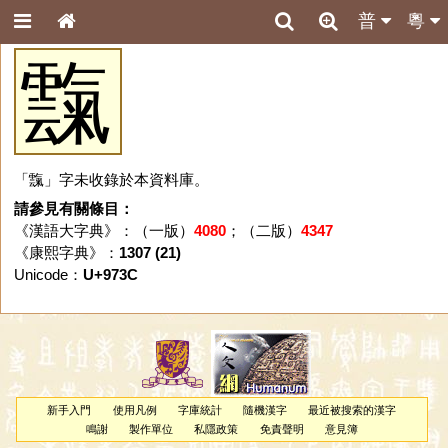
普
粵
霼
「霼」字未收錄於本資料庫。
請參見有關條目：
《漢語大字典》：（一版）
4080
；（二版）
4347
《康熙字典》：
1307 (21)
Unicode：
U+973C
新手入門
使用凡例
字庫統計
隨機漢字
最近被搜索的漢字
鳴謝
製作單位
私隱政策
免責聲明
意見簿