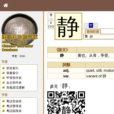
青
静
174
6
繁
簡
港
(14)
繁簡對應
繁
靜
《說文》
静
審也。从青，爭聲。
中文
ENG
字形
詞類
部首索引
adj.
quiet
,
still
,
motio
筆畫索引
var.
variant
of
靜
甲骨部件表
金文部件表
靜
參見「
」
形義源流通解
字音
粵語音節表
粵語聲母表
粵語韻母表