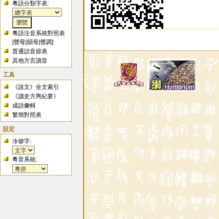
粵語分類字表:
粵語注音系統對照表
[
聲母
|
韻母
|
聲調
]
普通話音節表
其他方言讀音
工具
《說文》全文索引
《讀史方輿紀要》
成語彙輯
繁簡對照表
設定
冷僻字:
粵音系統: