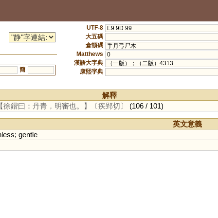
UTF-8
E9 9D 99
大五碼
倉頡碼
手月弓尸木
Matthews
0
漢語大字典
（一版）；（二版）4313
簡
康熙字典
解釋
【徐鍇曰：丹青，明審也。】
〔疾郢切〕
(106 / 101)
英文意義
nless
;
gentle