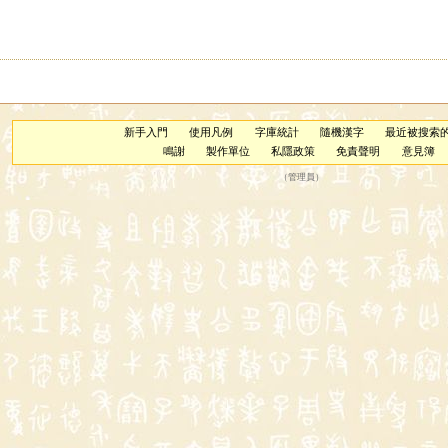
新手入門
使用凡例
字庫統計
隨機漢字
最近被搜索
鳴謝
製作單位
私隱政策
免責聲明
意見簿
（
管理員
）