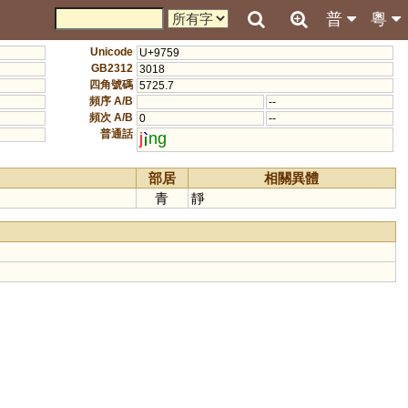
普
粵
Unicode
U+9759
GB2312
3018
四角號碼
5725.7
頻序 A/B
--
頻次 A/B
0
--
普通話
j
ng
部居
相關異體
青
靜