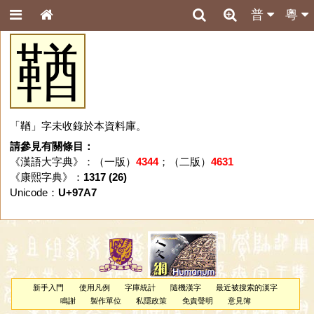
普
粵
鞧
「鞧」字未收錄於本資料庫。
請參見有關條目：
《漢語大字典》：（一版）
4344
；（二版）
4631
《康熙字典》：
1317 (26)
Unicode：
U+97A7
新手入門
使用凡例
字庫統計
隨機漢字
最近被搜索的漢字
鳴謝
製作單位
私隱政策
免責聲明
意見簿