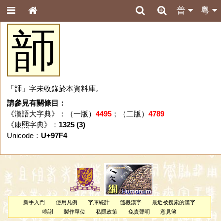
普
粵
韴
「韴」字未收錄於本資料庫。
請參見有關條目：
《漢語大字典》：（一版）
4495
；（二版）
4789
《康熙字典》：
1325 (3)
Unicode：
U+97F4
新手入門
使用凡例
字庫統計
隨機漢字
最近被搜索的漢字
鳴謝
製作單位
私隱政策
免責聲明
意見簿