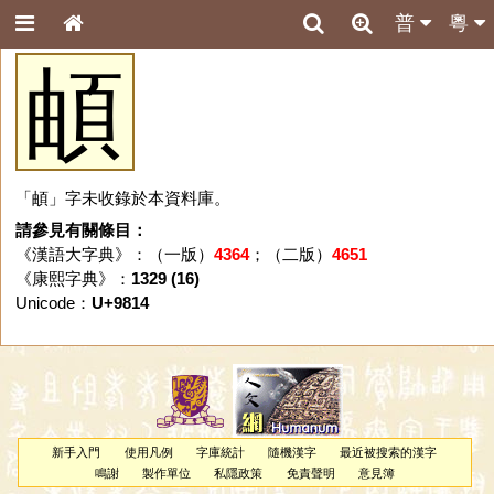
普
粵
頔
「頔」字未收錄於本資料庫。
請參見有關條目：
《漢語大字典》：（一版）
4364
；（二版）
4651
《康熙字典》：
1329 (16)
Unicode：
U+9814
新手入門
使用凡例
字庫統計
隨機漢字
最近被搜索的漢字
鳴謝
製作單位
私隱政策
免責聲明
意見簿