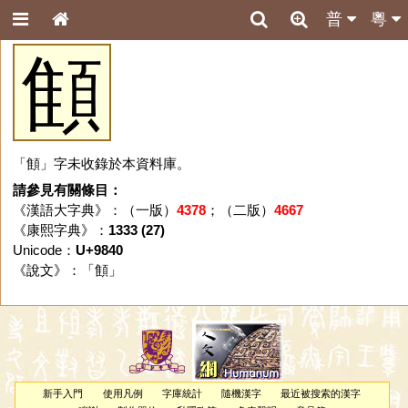
普
粵
顀
「顀」字未收錄於本資料庫。
請參見有關條目：
《漢語大字典》：（一版）
4378
；（二版）
4667
《康熙字典》：
1333 (27)
Unicode：
U+9840
《說文》：「
顀
」
新手入門
使用凡例
字庫統計
隨機漢字
最近被搜索的漢字