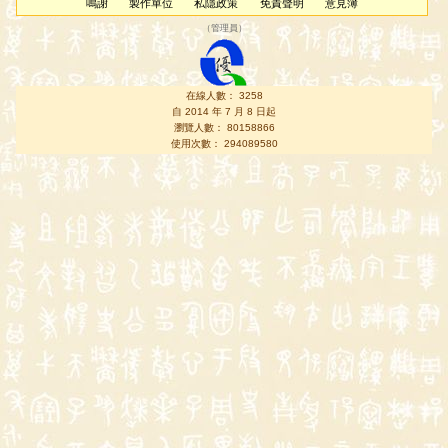
鳴謝
製作單位
私隱政策
免責聲明
意見簿
（
管理員
）
在線人數： 3258
自 2014 年 7 月 8 日起
瀏覽人數： 80158866
使用次數： 294089580