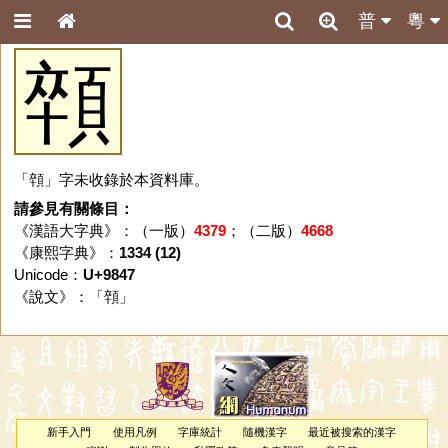
普
粵
顇
「顇」字未收錄於本資料庫。
請參見有關條目：
《漢語大字典》：（一版）
4379
；（二版）
4668
《康熙字典》：
1334 (12)
Unicode：
U+9847
《說文》：「
顇
」
新手入門
使用凡例
字庫統計
隨機漢字
最近被搜索的漢字