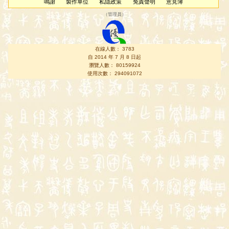
鳴謝
製作單位
私隱政策
免責聲明
意見簿
（
管理員
）
在線人數： 3783
自 2014 年 7 月 8 日起
瀏覽人數： 80159924
使用次數： 294091072