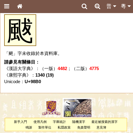
普
粵
颰
「颰」字未收錄於本資料庫。
請參見有關條目：
《漢語大字典》：（一版）
4482
；（二版）
4775
《康熙字典》：
1340 (19)
Unicode：
U+98B0
新手入門
使用凡例
字庫統計
隨機漢字
最近被搜索的漢字
鳴謝
製作單位
私隱政策
免責聲明
意見簿