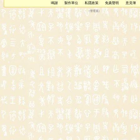
鳴謝
製作單位
私隱政策
免責聲明
意見簿
（
管理員
）