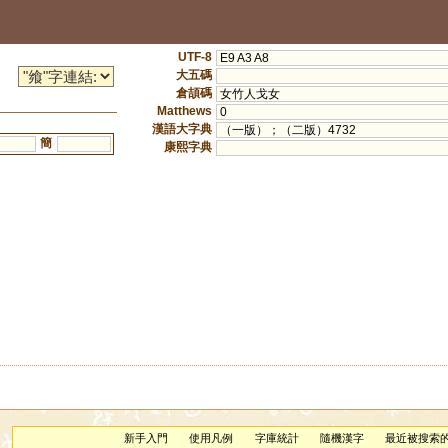
UTF-8
E9 A3 A8
大五碼
倉頡碼
女竹人戈女
Matthews
0
漢語大字典
（一版）；（二版）4732
簡
康熙字典
新手入門
使用凡例
字庫統計
隨機漢字
最近被搜索