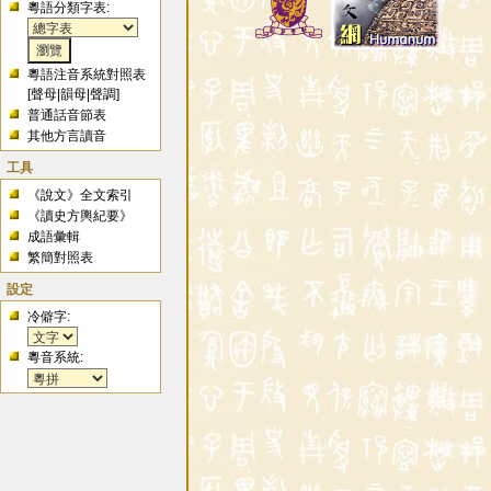
粵語分類字表:
粵語注音系統對照表
[
聲母
|
韻母
|
聲調
]
普通話音節表
其他方言讀音
工具
《說文》全文索引
《讀史方輿紀要》
成語彙輯
繁簡對照表
設定
冷僻字:
粵音系統: