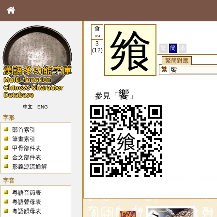
食
飨
184
3
繁
簡
港
(12)
繁簡對應
繁
饗
饗
參見「
」
中文
ENG
字形
部首索引
筆畫索引
甲骨部件表
金文部件表
形義源流通解
字音
粵語音節表
粵語聲母表
粵語韻母表