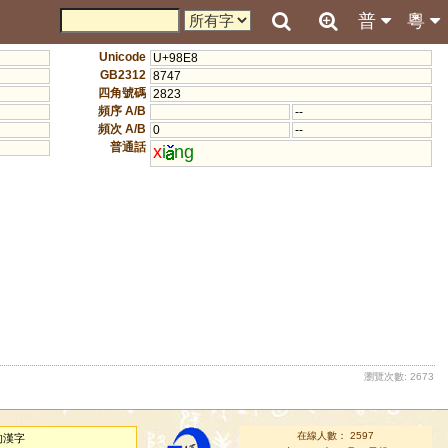
普
粵
Unicode
U+98E8
GB2312
8747
四角號碼
2823
頻序 A/B
--
頻次 A/B
0
--
普通話
x
i
ng
瀏覽次數: 2673
在線人數： 2597
的漢字