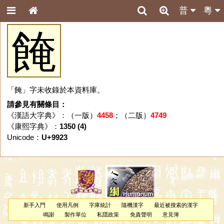
普
粵
餣
「餣」字未收錄於本資料庫。
請參見有關條目：
《漢語大字典》：（一版）
4458
；（二版）
4749
《康熙字典》：
1350 (4)
Unicode：
U+9923
新手入門
使用凡例
字庫統計
隨機漢字
最近被搜索的漢字
鳴謝
製作單位
私隱政策
免責聲明
意見簿