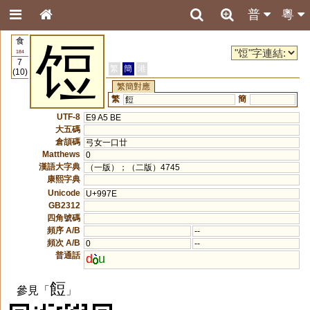
普
粵
食
饾
184
7
繁
簡
港
(10)
繁簡對應
繁
簡
餖
UTF-8
E9 A5 BE
大五碼
倉頡碼
弓女一口廿
Matthews
0
漢語大字典
（一版）；（二版）4745
康熙字典
Unicode
U+997E
GB2312
四角號碼
頻序 A/B
--
頻次 A/B
0
--
普通話
d
u
餖
參見「
」