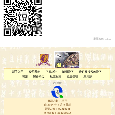
瀏覽次數: 1519
新手入門
使用凡例
字庫統計
隨機漢字
最近被搜索的漢字
鳴謝
製作單位
私隱政策
免責聲明
意見簿
（
管理員
）
在線人數： 2777
自 2014 年 7 月 8 日起
瀏覽人數： 80318945
使用次數： 294380314