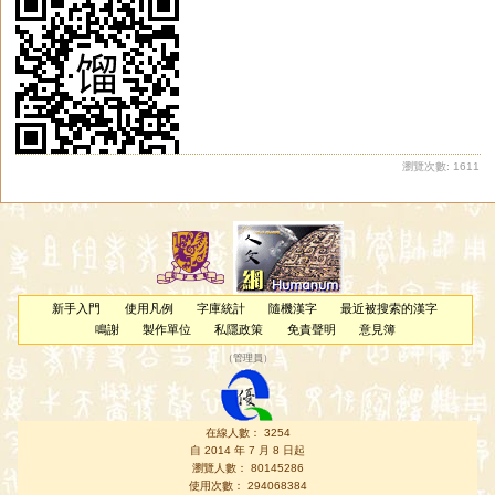
瀏覽次數: 1611
新手入門
使用凡例
字庫統計
隨機漢字
最近被搜索的漢字
鳴謝
製作單位
私隱政策
免責聲明
意見簿
（
管理員
）
在線人數： 3254
自 2014 年 7 月 8 日起
瀏覽人數： 80145286
使用次數： 294068384