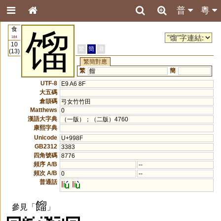
普
粵
食
馏
184
10
繁
簡
港
(13)
繁簡對應
繁
簡
餾
UTF-8
E9 A6 8F
大五碼
倉頡碼
弓女竹竹田
Matthews
0
漢語大字典
（一版）；（二版）4760
康熙字典
Unicode
U+998F
GB2312
3383
四角號碼
8776
頻序 A/B
--
頻次 A/B
0
--
普通話
l
i
l
i
餾
參見「
」