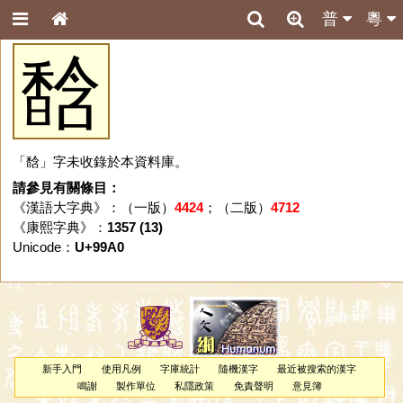
普
粵
馠
「馠」字未收錄於本資料庫。
請參見有關條目：
《漢語大字典》：（一版）
4424
；（二版）
4712
《康熙字典》：
1357 (13)
Unicode：
U+99A0
新手入門
使用凡例
字庫統計
隨機漢字
最近被搜索的漢字
鳴謝
製作單位
私隱政策
免責聲明
意見簿