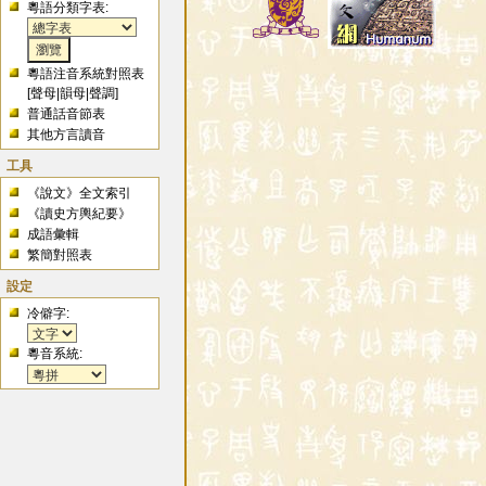
粵語分類字表:
粵語注音系統對照表
[
聲母
|
韻母
|
聲調
]
普通話音節表
其他方言讀音
工具
《說文》全文索引
《讀史方輿紀要》
成語彙輯
繁簡對照表
設定
冷僻字:
粵音系統: