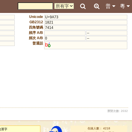
普
粵
Unicode
U+9A73
GB2312
1821
四角號碼
7414
頻序 A/B
--
頻次 A/B
0
--
普通話
b
瀏覽次數: 2032
在線人數： 4218
的漢字