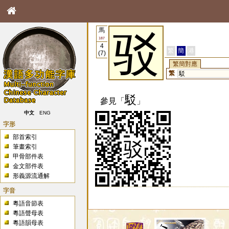
馬
驳
187
4
繁
簡
港
(7)
繁簡對應
繁
駁
駁
參見「
」
中文
ENG
字形
部首索引
筆畫索引
甲骨部件表
金文部件表
形義源流通解
字音
粵語音節表
粵語聲母表
粵語韻母表