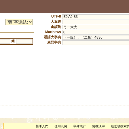
UTF-8
E9 A9 B3
大五碼
倉頡碼
弓一大大
Matthews
0
漢語大字典
（一版）；（二版）4836
簡
康熙字典
新手入門
使用凡例
字庫統計
隨機漢字
最近被搜索