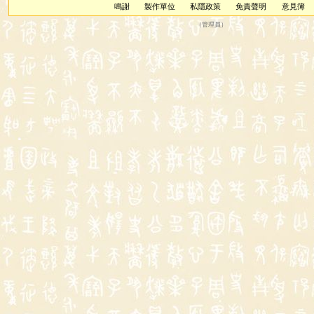
鳴謝
製作單位
私隱政策
免責聲明
意見簿
（
管理員
）