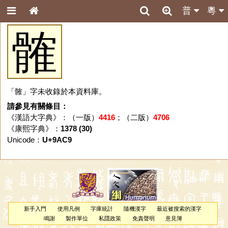
普
粵
髉
「髉」字未收錄於本資料庫。
請參見有關條目：
《漢語大字典》：（一版）
4416
；（二版）
4706
《康熙字典》：
1378 (30)
Unicode：
U+9AC9
新手入門
使用凡例
字庫統計
隨機漢字
最近被搜索的漢字
鳴謝
製作單位
私隱政策
免責聲明
意見簿