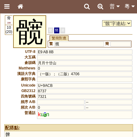
普
粵
骨
髋
188
10
繁
簡
港
(20)
繁簡對應
繁
簡
髖
UTF-8
E9 AB 8B
大五碼
倉頡碼
月月十廿山
Matthews
0
漢語大字典
（一版）；（二版）4706
康熙字典
Unicode
U+9ACB
GB2312
8737
四角號碼
7321
頻序 A/B
--
頻次 A/B
0
--
普通話
k
u
n
配搭點:
髀