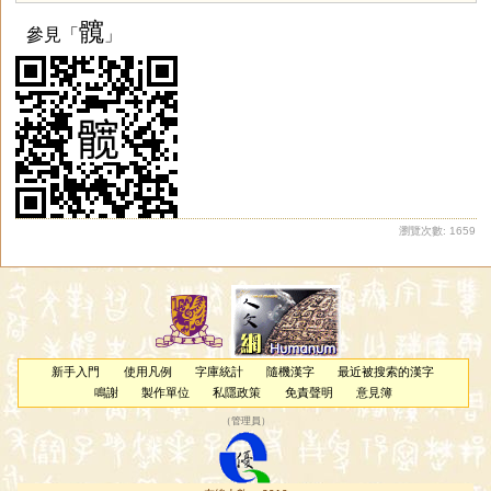
髖
參見「
」
瀏覽次數: 1659
新手入門
使用凡例
字庫統計
隨機漢字
最近被搜索的漢字
鳴謝
製作單位
私隱政策
免責聲明
意見簿
（
管理員
）