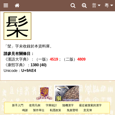
普
粵
髤
「髤」字未收錄於本資料庫。
請參見有關條目：
《漢語大字典》：（一版）
4519
；（二版）
4809
《康熙字典》：
1380 (40)
Unicode：
U+9AE4
新手入門
使用凡例
字庫統計
隨機漢字
最近被搜索的漢字
鳴謝
製作單位
私隱政策
免責聲明
意見簿