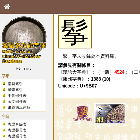
鬇
「鬇」字未收錄於本資料庫。
請參見有關條目：
中文
ENG
《漢語大字典》：（一版）
4524
；（二
字形
《康熙字典》：
1383 (10)
部首索引
Unicode：
U+9B07
筆畫索引
甲骨部件表
金文部件表
形義源流通解
字音
粵語音節表
粵語聲母表
粵語韻母表