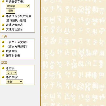
粵語分類字表:
粵語注音系統對照表
[
聲母
|
韻母
|
聲調
]
普通話音節表
其他方言讀音
工具
《說文》全文索引
《讀史方輿紀要》
成語彙輯
繁簡對照表
設定
冷僻字:
粵音系統: