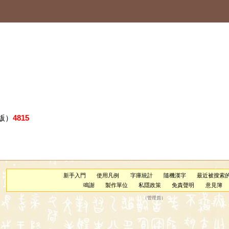
版）
4815
新手入門
使用凡例
字庫統計
隨機漢字
最近被搜索
鳴謝
製作單位
私隱政策
免責聲明
意見簿
（
管理員
）