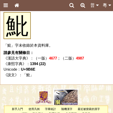
普
粵
魮
「魮」字未收錄於本資料庫。
請參見有關條目：
《漢語大字典》：（一版）
4677
；（二版）
4987
《康熙字典》：
1394 (22)
Unicode：
U+9B6E
《說文》：「
魮
」
新手入門
使用凡例
字庫統計
隨機漢字
最近被搜索的漢字