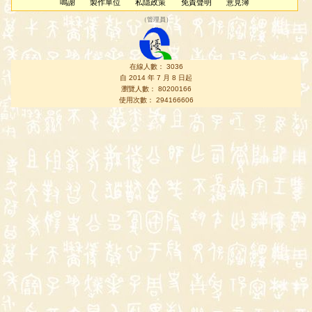
鳴謝
製作單位
私隱政策
免責聲明
意見簿
（
管理員
）
在線人數： 3036
自 2014 年 7 月 8 日起
瀏覽人數： 80200166
使用次數： 294166606