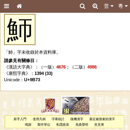
普
粵
魳
「魳」字未收錄於本資料庫。
請參見有關條目：
《漢語大字典》：（一版）
4676
；（二版）
4986
《康熙字典》：
1394 (33)
Unicode：
U+9B73
新手入門
使用凡例
字庫統計
隨機漢字
最近被搜索的漢字
鳴謝
製作單位
私隱政策
免責聲明
意見簿