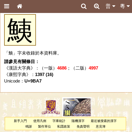
普
粵
鮧
「鮧」字未收錄於本資料庫。
請參見有關條目：
《漢語大字典》：（一版）
4686
；（二版）
4997
《康熙字典》：
1397 (16)
Unicode：
U+9BA7
新手入門
使用凡例
字庫統計
隨機漢字
最近被搜索的漢字
鳴謝
製作單位
私隱政策
免責聲明
意見簿