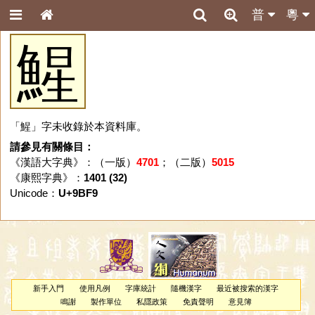
普
粵
鯹
「鯹」字未收錄於本資料庫。
請參見有關條目：
《漢語大字典》：（一版）
4701
；（二版）
5015
《康熙字典》：
1401 (32)
Unicode：
U+9BF9
新手入門
使用凡例
字庫統計
隨機漢字
最近被搜索的漢字
鳴謝
製作單位
私隱政策
免責聲明
意見簿