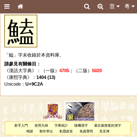
普
粵
鰪
「鰪」字未收錄於本資料庫。
請參見有關條目：
《漢語大字典》：（一版）
4705
；（二版）
5020
《康熙字典》：
1404 (13)
Unicode：
U+9C2A
新手入門
使用凡例
字庫統計
隨機漢字
最近被搜索的漢字
鳴謝
製作單位
私隱政策
免責聲明
意見簿