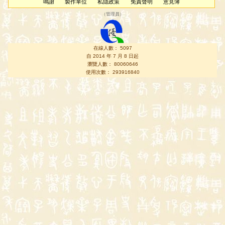
鳴謝
製作單位
私隱政策
免責聲明
意見簿
（
管理員
）
在線人數： 5097
自 2014 年 7 月 8 日起
瀏覽人數： 80060646
使用次數： 293916840