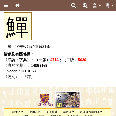
普
粵
鱓
「鱓」字未收錄於本資料庫。
請參見有關條目：
《漢語大字典》：（一版）
4714
；（二版）
5030
《康熙字典》：
1406 (16)
Unicode：
U+9C53
《說文》：「
鱓
」
新手入門
使用凡例
字庫統計
隨機漢字
最近被搜索的漢字