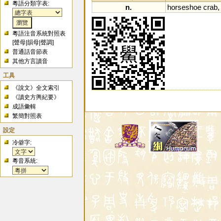
粵語分類字表:
n.
horseshoe
crab
粵語注音系統對照表
[
聲母
|
韻母
|
聲調
]
普通話音節表
其他方言讀音
工具
《說文》全文索引
《讀史方輿紀要》
成語彙輯
繁簡對照表
設定
冷僻字:
粵音系統: