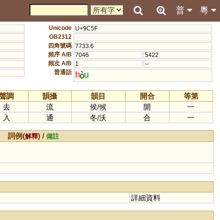
普
粵
Unicode
U+9C5F
GB2312
四角號碼
7733.6
頻序 A/B
7046
5422
頻次 A/B
1
--
普通話
h
u
聲調
韻攝
韻目
開合
等第
去
流
侯
/
候
開
一
入
通
冬
/
沃
合
一
詞例(
) /
解釋
備註
詳細資料