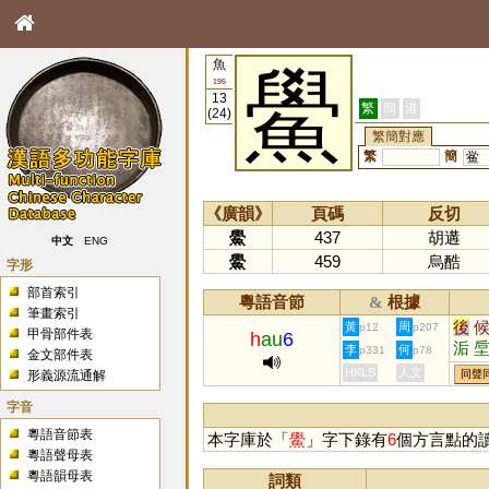
魚
鱟
195
13
繁
簡
港
(24)
繁簡對應
繁
簡
鲎
《廣韻》
頁碼
反切
鱟
437
胡遘
中文
ENG
鱟
459
烏酷
字形
部首索引
粵語音節
根據
&
筆畫索引
後
黃
周
p12
p207
甲骨部件表
h
au
6
洉
李
何
p331
p78
金文部件表
HKLS
人文
形義源流通解
同聲
字音
粵語音節表
本字庫於「
鱟
」字下錄有
6
個方言點的
粵語聲母表
粵語韻母表
詞類