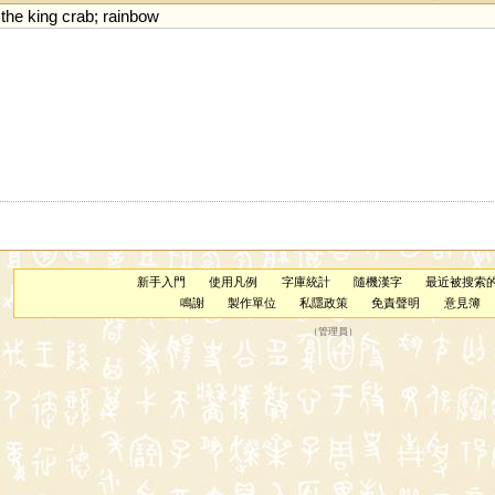
,
the
king
crab
;
rainbow
新手入門
使用凡例
字庫統計
隨機漢字
最近被搜索
鳴謝
製作單位
私隱政策
免責聲明
意見簿
（
管理員
）