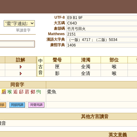
UTF-8
E9 B1 9F
大五碼
C64D
倉頡碼
竹月弓田火
單讀音字
Matthews
2151
漢語大字典
（一版）4717；（二版）5034
康熙字典
1406
註解
聲母
清濁
部位
中
古
匣
全濁
喉
音
影
全清
喉
同音字
候
后
堠
逅
郈
茩
鄇
怐
鱟魚
垕
同韻
同韻同調
同聲同調
其他方言讀音
讀音
英文意義