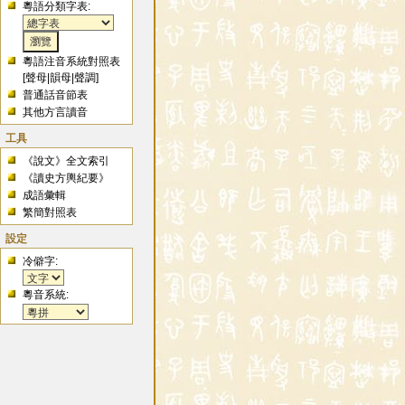
粵語分類字表:
粵語注音系統對照表
[
聲母
|
韻母
|
聲調
]
普通話音節表
其他方言讀音
工具
《說文》全文索引
《讀史方輿紀要》
成語彙輯
繁簡對照表
設定
冷僻字:
粵音系統: