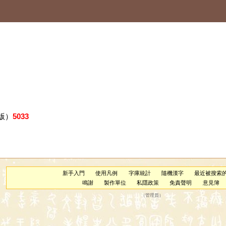
版）
5033
新手入門
使用凡例
字庫統計
隨機漢字
最近被搜索
鳴謝
製作單位
私隱政策
免責聲明
意見簿
（
管理員
）