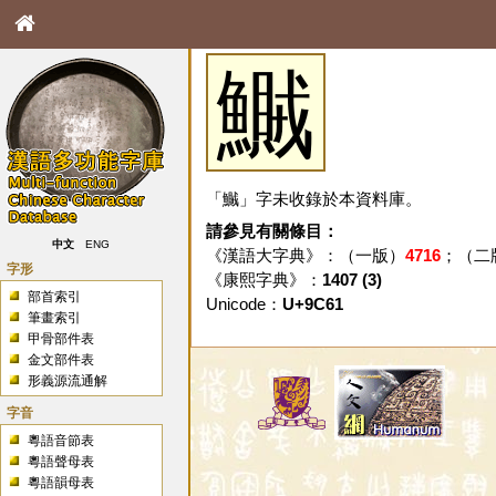
鱡
「鱡」字未收錄於本資料庫。
請參見有關條目：
中文
ENG
《漢語大字典》：（一版）
4716
；（二
字形
《康熙字典》：
1407 (3)
部首索引
Unicode：
U+9C61
筆畫索引
甲骨部件表
金文部件表
形義源流通解
字音
粵語音節表
粵語聲母表
粵語韻母表