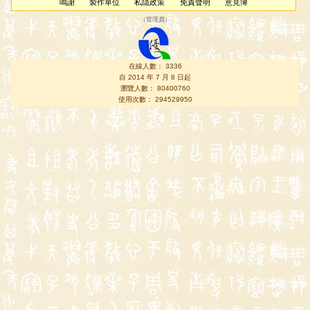
鳴謝
製作單位
私隱政策
免責聲明
意見簿
（
管理員
）
在線人數： 3336
自 2014 年 7 月 8 日起
瀏覽人數： 80400760
使用次數： 294529950