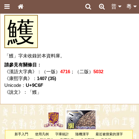
普
粵
鱯
「鱯」字未收錄於本資料庫。
請參見有關條目：
《漢語大字典》：（一版）
4716
；（二版）
5032
《康熙字典》：
1407 (35)
Unicode：
U+9C6F
《說文》：「
鱯
」
新手入門
使用凡例
字庫統計
隨機漢字
最近被搜索的漢字