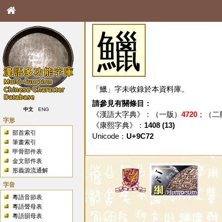
鱲
「鱲」字未收錄於本資料庫。
請參見有關條目：
中文
ENG
《漢語大字典》：（一版）
4720
；（二
字形
《康熙字典》：
1408 (13)
部首索引
Unicode：
U+9C72
筆畫索引
甲骨部件表
金文部件表
形義源流通解
字音
粵語音節表
粵語聲母表
粵語韻母表