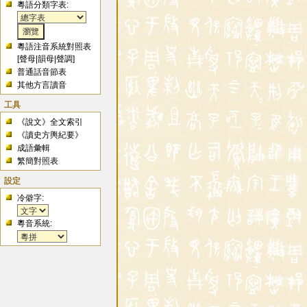
粵語分類字表:
粵語注音系統對照表
[
聲母
|
韻母
|
聲調
]
普通話音節表
其他方言讀音
工具
《說文》全文索引
《讀史方輿紀要》
成語彙輯
繁簡對照表
設定
冷僻字:
粵音系統: