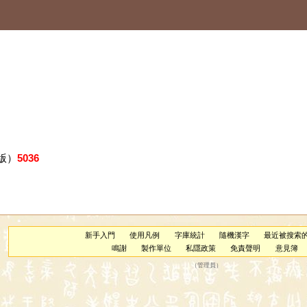
版）
5036
新手入門
使用凡例
字庫統計
隨機漢字
最近被搜索
鳴謝
製作單位
私隱政策
免責聲明
意見簿
（
管理員
）