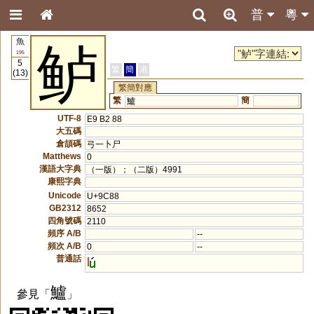
普
粵
魚
鲈
195
5
繁
簡
港
(13)
繁簡對應
繁
簡
鱸
UTF-8
E9 B2 88
大五碼
倉頡碼
弓一卜尸
Matthews
0
漢語大字典
（一版）；（二版）4991
康熙字典
Unicode
U+9C88
GB2312
8652
四角號碼
2110
頻序 A/B
--
頻次 A/B
0
--
普通話
l
鱸
參見「
」