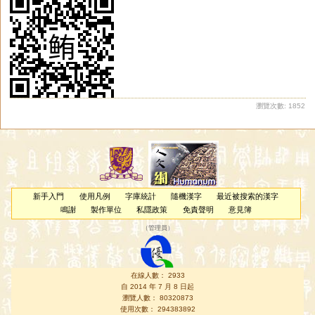
瀏覽次數: 1852
新手入門
使用凡例
字庫統計
隨機漢字
最近被搜索的漢字
鳴謝
製作單位
私隱政策
免責聲明
意見簿
（
管理員
）
在線人數： 2933
自 2014 年 7 月 8 日起
瀏覽人數： 80320873
使用次數： 294383892