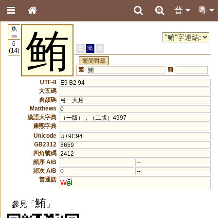
普
粵
魚
鲔
195
6
繁
簡
港
(14)
繁簡對應
繁
簡
鮪
UTF-8
E9 B2 94
大五碼
倉頡碼
弓一大月
Matthews
0
漢語大字典
（一版）；（二版）4997
康熙字典
Unicode
U+9C94
GB2312
8659
四角號碼
2412
頻序 A/B
--
頻次 A/B
0
--
普通話
w
i
鮪
參見「
」