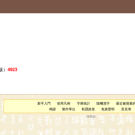
版）
4923
新手入門
使用凡例
字庫統計
隨機漢字
最近被搜索
鳴謝
製作單位
私隱政策
免責聲明
意見簿
（
管理員
）