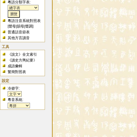
粵語分類字表:
粵語注音系統對照表
[
聲母
|
韻母
|
聲調
]
普通話音節表
其他方言讀音
工具
《說文》全文索引
《讀史方輿紀要》
成語彙輯
繁簡對照表
設定
冷僻字:
粵音系統: