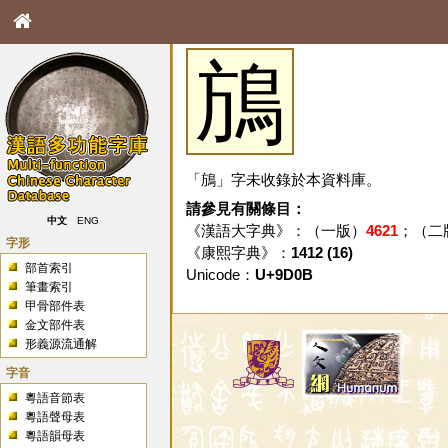
鴋
「鴋」字未收錄於本資料庫。
請參見有關條目：
中文
ENG
《漢語大字典》：（一版）
4621
；（二
字形
《康熙字典》：
1412 (16)
部首索引
Unicode：
U+9D0B
筆畫索引
甲骨部件表
金文部件表
形義源流通解
字音
粵語音節表
粵語聲母表
粵語韻母表