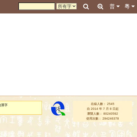
普
粵
在線人數： 2545
的漢字
自 2014 年 7 月 8 日起
瀏覽人數： 80240592
使用次數： 294246378