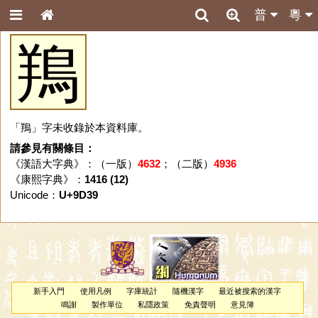
普
粵
鴹
「鴹」字未收錄於本資料庫。
請參見有關條目：
《漢語大字典》：（一版）
4632
；（二版）
4936
《康熙字典》：
1416 (12)
Unicode：
U+9D39
新手入門
使用凡例
字庫統計
隨機漢字
最近被搜索的漢字
鳴謝
製作單位
私隱政策
免責聲明
意見簿