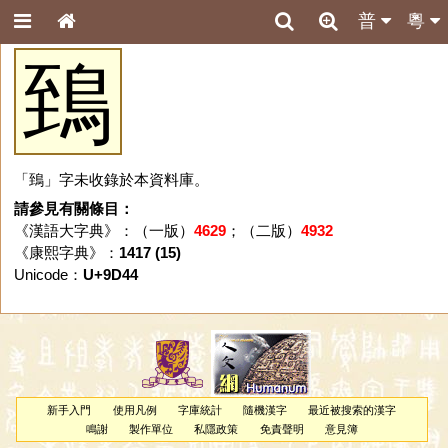
普
粵
鵄
「鵄」字未收錄於本資料庫。
請參見有關條目：
《漢語大字典》：（一版）
4629
；（二版）
4932
《康熙字典》：
1417 (15)
Unicode：
U+9D44
新手入門
使用凡例
字庫統計
隨機漢字
最近被搜索的漢字
鳴謝
製作單位
私隱政策
免責聲明
意見簿