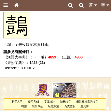
普
粵
鷧
「鷧」字未收錄於本資料庫。
請參見有關條目：
《漢語大字典》：（一版）
4659
；（二版）
4968
《康熙字典》：
1428 (21)
Unicode：
U+9DE7
新手入門
使用凡例
字庫統計
隨機漢字
最近被搜索的漢字
鳴謝
製作單位
私隱政策
免責聲明
意見簿