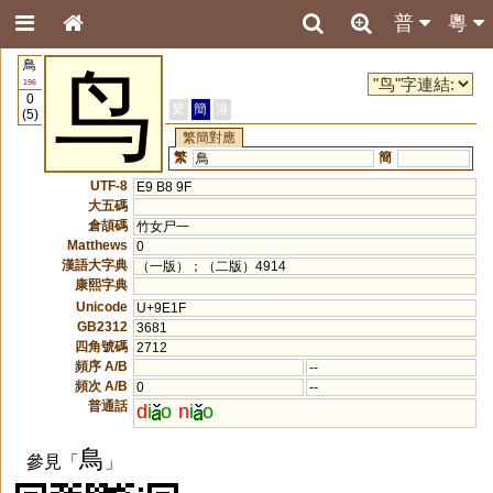
普
粵
鳥
鸟
196
0
繁
簡
港
(5)
繁簡對應
繁
簡
鳥
UTF-8
E9 B8 9F
大五碼
倉頡碼
竹女尸一
Matthews
0
漢語大字典
（一版）；（二版）4914
康熙字典
Unicode
U+9E1F
GB2312
3681
四角號碼
2712
頻序 A/B
--
頻次 A/B
0
--
普通話
d
i
o
n
i
o
鳥
參見「
」