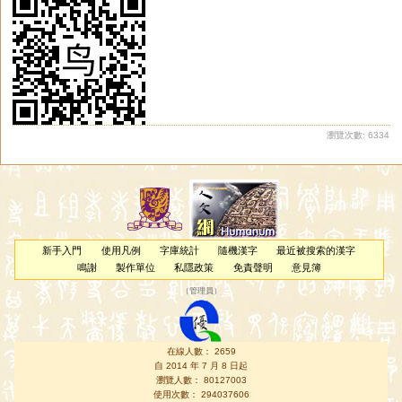
瀏覽次數: 6334
新手入門
使用凡例
字庫統計
隨機漢字
最近被搜索的漢字
鳴謝
製作單位
私隱政策
免責聲明
意見簿
（
管理員
）
在線人數： 2659
自 2014 年 7 月 8 日起
瀏覽人數： 80127003
使用次數： 294037606