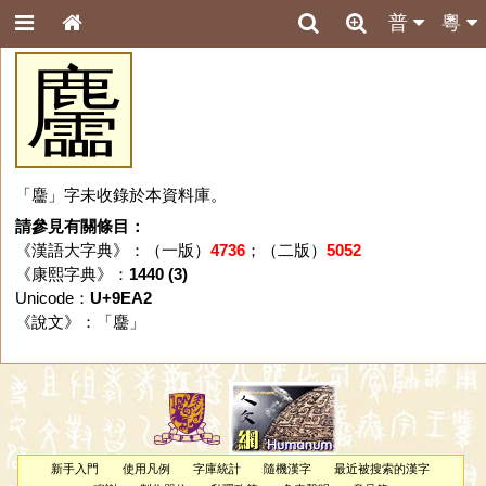
普
粵
麢
「麢」字未收錄於本資料庫。
請參見有關條目：
《漢語大字典》：（一版）
4736
；（二版）
5052
《康熙字典》：
1440 (3)
Unicode：
U+9EA2
《說文》：「
麢
」
新手入門
使用凡例
字庫統計
隨機漢字
最近被搜索的漢字