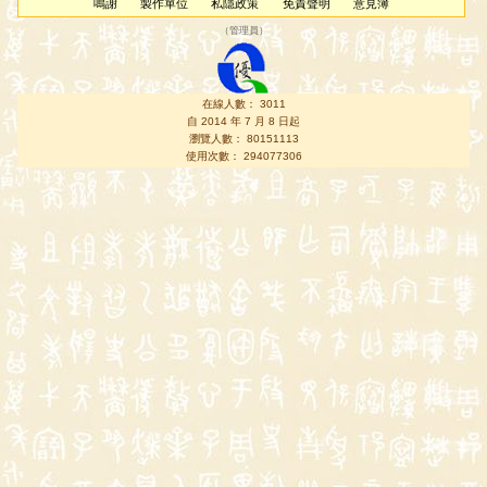
鳴謝
製作單位
私隱政策
免責聲明
意見簿
（
管理員
）
在線人數： 3011
自 2014 年 7 月 8 日起
瀏覽人數： 80151113
使用次數： 294077306