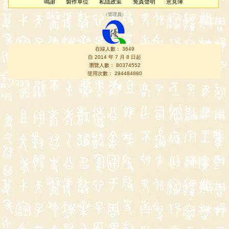
鳴謝
製作單位
私隱政策
免責聲明
意見簿
（
管理員
）
在線人數： 3649
自 2014 年 7 月 8 日起
瀏覽人數： 80374552
使用次數： 294484880