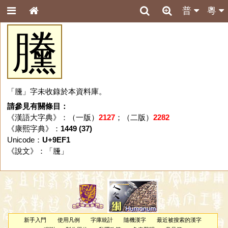
普
粵
黱
「黱」字未收錄於本資料庫。
請參見有關條目：
《漢語大字典》：（一版）
2127
；（二版）
2282
《康熙字典》：
1449 (37)
Unicode：
U+9EF1
《說文》：「
黱
」
新手入門
使用凡例
字庫統計
隨機漢字
最近被搜索的漢字