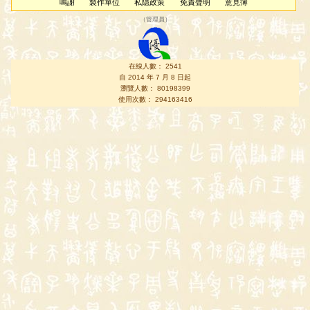
鳴謝
製作單位
私隱政策
免責聲明
意見簿
（
管理員
）
在線人數： 2541
自 2014 年 7 月 8 日起
瀏覽人數： 80198399
使用次數： 294163416