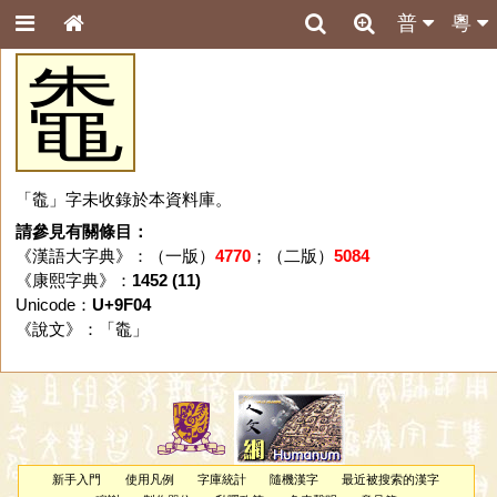
普
粵
鼄
「鼄」字未收錄於本資料庫。
請參見有關條目：
《漢語大字典》：（一版）
4770
；（二版）
5084
《康熙字典》：
1452 (11)
Unicode：
U+9F04
《說文》：「
鼄
」
新手入門
使用凡例
字庫統計
隨機漢字
最近被搜索的漢字