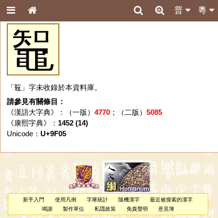
普
粵
鼅
「鼅」字未收錄於本資料庫。
請參見有關條目：
《漢語大字典》：（一版）
4770
；（二版）
5085
《康熙字典》：
1452 (14)
Unicode：
U+9F05
新手入門
使用凡例
字庫統計
隨機漢字
最近被搜索的漢字
鳴謝
製作單位
私隱政策
免責聲明
意見簿