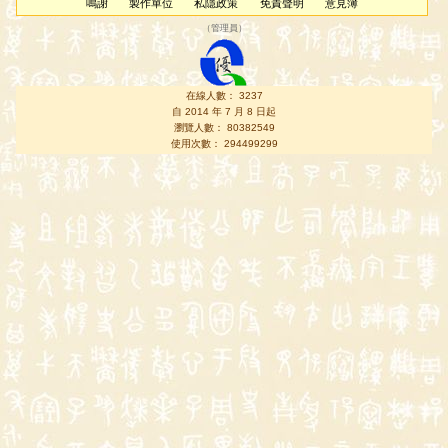
鳴謝
製作單位
私隱政策
免責聲明
意見簿
（
管理員
）
在線人數： 3237
自 2014 年 7 月 8 日起
瀏覽人數： 80382549
使用次數： 294499299