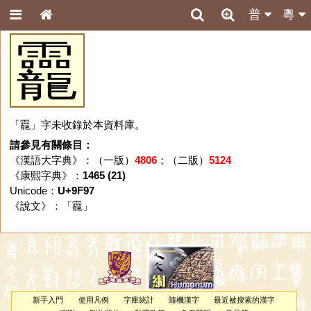
普
粵
龗
「龗」字未收錄於本資料庫。
請參見有關條目：
《漢語大字典》：（一版）
4806
；（二版）
5124
《康熙字典》：
1465 (21)
Unicode：
U+9F97
《說文》：「
龗
」
新手入門
使用凡例
字庫統計
隨機漢字
最近被搜索的漢字