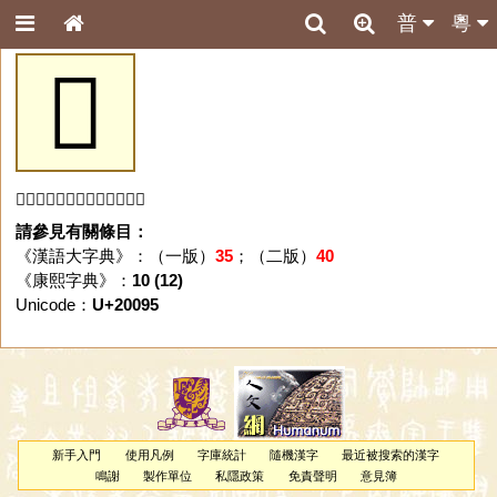
普
粵
𠂕
「𠂕」字未收錄於本資料庫。
請參見有關條目：
《漢語大字典》：（一版）
35
；（二版）
40
《康熙字典》：
10 (12)
Unicode：
U+20095
新手入門
使用凡例
字庫統計
隨機漢字
最近被搜索的漢字
鳴謝
製作單位
私隱政策
免責聲明
意見簿