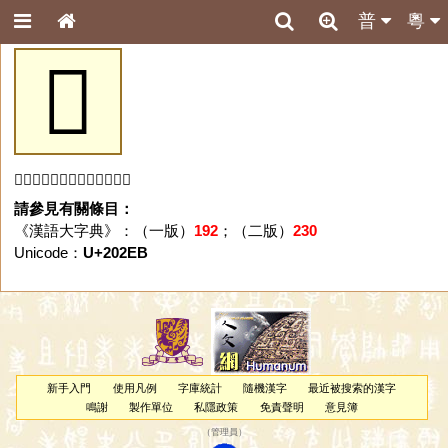
普
粵
𠋫
「𠋫」字未收錄於本資料庫。
請參見有關條目：
《漢語大字典》：（一版）
192
；（二版）
230
Unicode：
U+202EB
新手入門
使用凡例
字庫統計
隨機漢字
最近被搜索的漢字
鳴謝
製作單位
私隱政策
免責聲明
意見簿
（
管理員
）