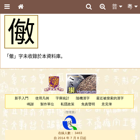
普
粵
𠍁
「𠍁」字未收錄於本資料庫。
新手入門
使用凡例
字庫統計
隨機漢字
最近被搜索的漢字
鳴謝
製作單位
私隱政策
免責聲明
意見簿
（
管理員
）
在線人數： 3463
自 2014 年 7 月 8 日起