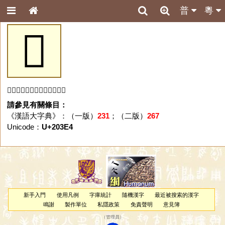
普
粵
𠏤
「𠏤」字未收錄於本資料庫。
請參見有關條目：
《漢語大字典》：（一版）
231
；（二版）
267
Unicode：
U+203E4
新手入門
使用凡例
字庫統計
隨機漢字
最近被搜索的漢字
鳴謝
製作單位
私隱政策
免責聲明
意見簿
（
管理員
）