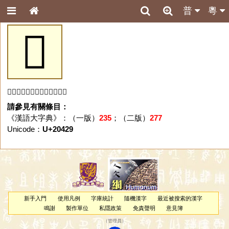
普
粵
𠐩
「𠐩」字未收錄於本資料庫。
請參見有關條目：
《漢語大字典》：（一版）
235
；（二版）
277
Unicode：
U+20429
新手入門
使用凡例
字庫統計
隨機漢字
最近被搜索的漢字
鳴謝
製作單位
私隱政策
免責聲明
意見簿
（
管理員
）