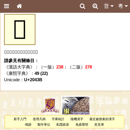
普
粵
𠐻
「𠐻」字未收錄於本資料庫。
請參見有關條目：
《漢語大字典》：（一版）
238
；（二版）
278
《康熙字典》：
49 (22)
Unicode：
U+2043B
新手入門
使用凡例
字庫統計
隨機漢字
最近被搜索的漢字
鳴謝
製作單位
私隱政策
免責聲明
意見簿