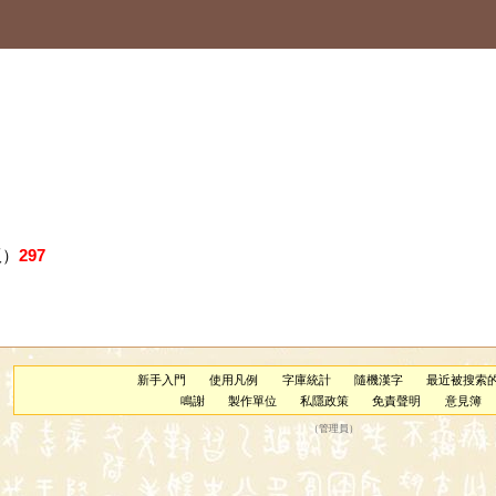
版）
297
新手入門
使用凡例
字庫統計
隨機漢字
最近被搜索
鳴謝
製作單位
私隱政策
免責聲明
意見簿
（
管理員
）