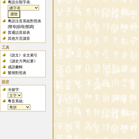
粵語分類字表:
粵語注音系統對照表
[
聲母
|
韻母
|
聲調
]
普通話音節表
其他方言讀音
工具
《說文》全文索引
《讀史方輿紀要》
成語彙輯
繁簡對照表
設定
冷僻字:
粵音系統: