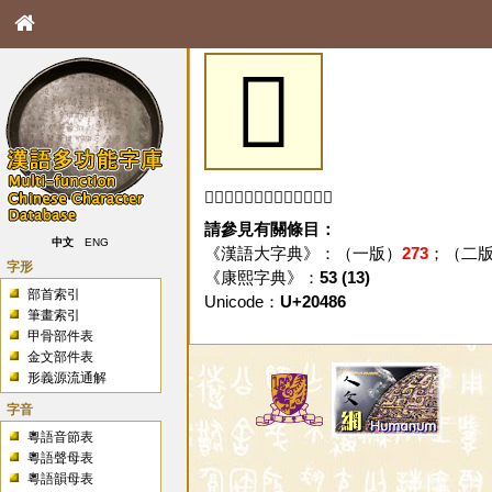
𠒆
「𠒆」字未收錄於本資料庫。
請參見有關條目：
中文
ENG
《漢語大字典》：（一版）
273
；（二
字形
《康熙字典》：
53 (13)
部首索引
Unicode：
U+20486
筆畫索引
甲骨部件表
金文部件表
形義源流通解
字音
粵語音節表
粵語聲母表
粵語韻母表