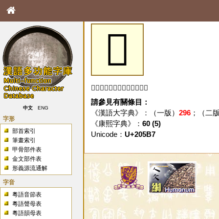
𠖷
「𠖷」字未收錄於本資料庫。
請參見有關條目：
中文
ENG
《漢語大字典》：（一版）
296
；（二
字形
《康熙字典》：
60 (5)
部首索引
Unicode：
U+205B7
筆畫索引
甲骨部件表
金文部件表
形義源流通解
字音
粵語音節表
粵語聲母表
粵語韻母表