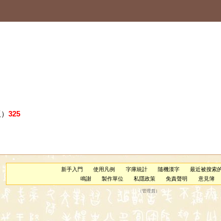
版）
325
新手入門
使用凡例
字庫統計
隨機漢字
最近被搜索
鳴謝
製作單位
私隱政策
免責聲明
意見簿
（
管理員
）