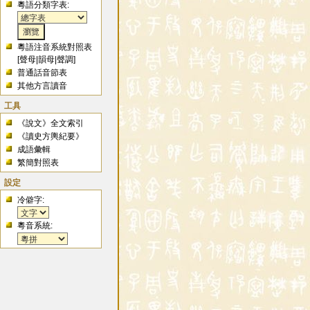
粵語分類字表:
粵語注音系統對照表
[
聲母
|
韻母
|
聲調
]
普通話音節表
其他方言讀音
工具
《說文》全文索引
《讀史方輿紀要》
成語彙輯
繁簡對照表
設定
冷僻字:
粵音系統: